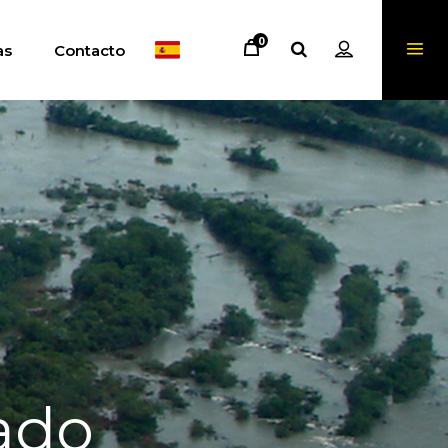
0
as
Contacto
ado