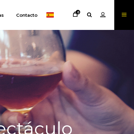
0
as
Contacto
ectáculo