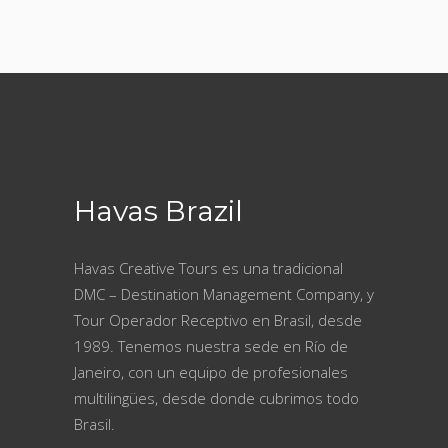
Havas Brazil
Havas Creative Tours es una tradicional
DMC – Destination Management Company, y
Tour Operador Receptivo en Brasil, desde
1989. Tenemos nuestra sede en Río de
Janeiro, con un equipo de profesionales
multilingües, desde donde cubrimos todo
Brasil.