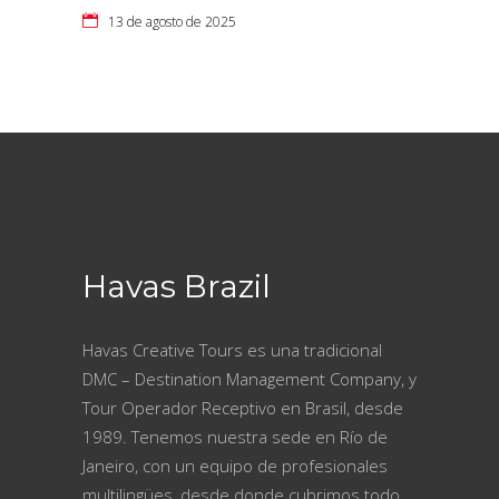
13 de agosto de 2025
Havas Brazil
Havas Creative Tours es una tradicional
DMC – Destination Management Company, y
Tour Operador Receptivo en Brasil, desde
1989. Tenemos nuestra sede en Río de
Janeiro, con un equipo de profesionales
multilingües, desde donde cubrimos todo