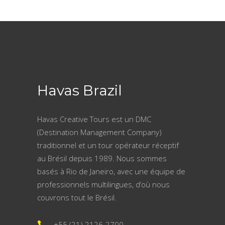
Havas Brazil
Havas Creative Tours est un DMC
(Destination Management Company)
traditionnel et un tour opérateur réceptif
au Brésil depuis 1989. Nous sommes
basés à Rio de Janeiro, avec une équipe de
professionnels multilingues, d’où nous
couvrons tout le Brésil.
+55 (21) 2126-2700