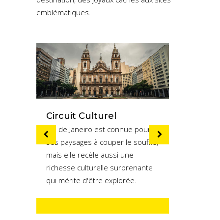
emblématiques.
Circuit Culturel
Circu
Forêt
Rio de Janeiro est connue pour
La parti
ses paysages à couper le souffle,
qu'il p
mais elle recèle aussi une
es,
véhicule
richesse culturelle surprenante
ville so
qui mérite d'être explorée.
e.