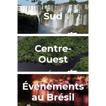
Sud
Centre-
Ouest
Événements
au Brésil