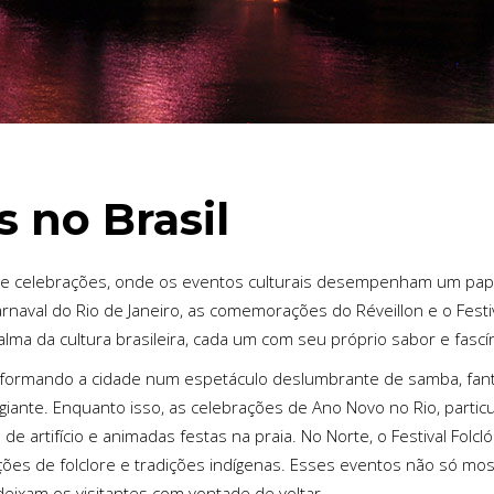
 no Brasil
os e celebrações, onde os eventos culturais desempenham um papel
aval do Rio de Janeiro, as comemorações do Réveillon e o Festiva
ma da cultura brasileira, cada um com seu próprio sabor e fascín
sformando a cidade num espetáculo deslumbrante de samba, fantas
giante. Enquanto isso, as celebrações de Ano Novo no Rio, parti
 artifício e animadas festas na praia. No Norte, o Festival Folcló
es de folclore e tradições indígenas. Esses eventos não só mostr
eixam os visitantes com vontade de voltar.