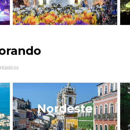
orando
ntásticos
Nordeste