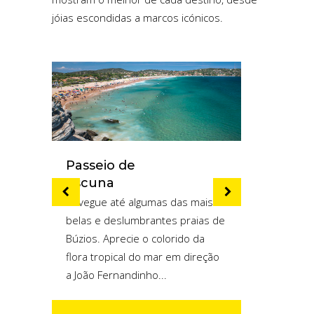
jóias escondidas a marcos icónicos.
Passeio de
Passe
Escuna
O Troll
Navegue até algumas das mais
para le
belas e deslumbrantes praias de
horas p
Búzios. Aprecie o colorido da
É certa
flora tropical do mar em direção
o melhor
a João Fernandinho...