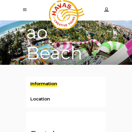
Passeio
ao
Beach
Park
Information
Location