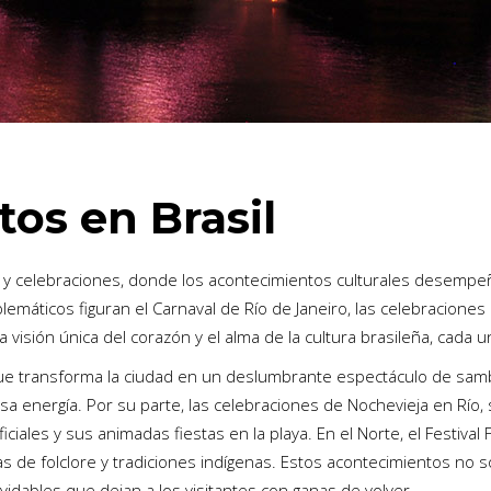
tos en Brasil
mos y celebraciones, donde los acontecimientos culturales desemp
máticos figuran el Carnaval de Río de Janeiro, las celebraciones de
 visión única del corazón y el alma de la cultura brasileña, cada 
que transforma la ciudad en un deslumbrante espectáculo de samba
a energía. Por su parte, las celebraciones de Nochevieja en Río,
iales y sus animadas fiestas en la playa. En el Norte, el Festival F
 de folclore y tradiciones indígenas. Estos acontecimientos no só
vidables que dejan a los visitantes con ganas de volver.