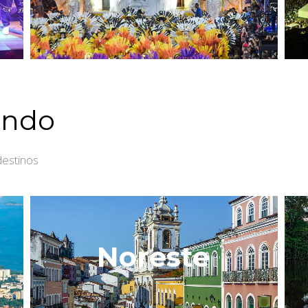
ando
destinos
Noreste